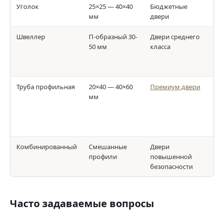
Уголок
25×25 — 40×40
Бюджетные
Пр
мм
двери
ни
Швеллер
П-образный 30-
Двери среднего
Вы
50 мм
класса
х
ус
из
Труба профильная
20×40 — 40×60
Премиум двери
Ма
мм
жё
ра
ра
на
Комбинированный
Смешанные
Двери
Оп
профили
повышенной
со
безопасности
и 
Часто задаваемые вопросы