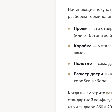
Начинающие покупател
разберём терминолог
Проём
— это отвер
(или от бетона до 
Коробка
— металли
замок.
Полотно
— сама дв
Размер двери
в к
коробки в сборе.
Когда вы смотрите
ка
стандартной конфигур
что для двери 860 × 