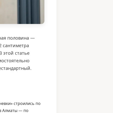
рая половина —
2 сантиметра
В этой статье
амостоятельно
естандартный.
невки» строились по
в Алматы — по