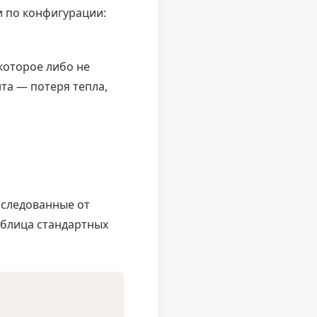
и по конфигурации:
которое либо не
та — потеря тепла,
аследованные от
аблица стандартных