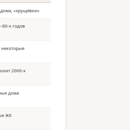
 дома, «хрущёвки»
–80-х годов
, некоторые
олит 2000-х
ные дома
ые ЖК